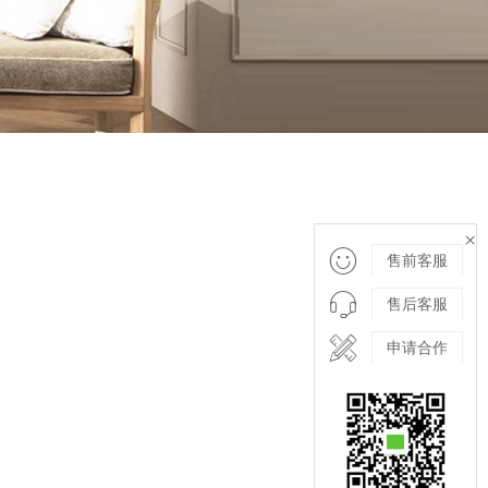
×

售前客服

售后客服

申请合作